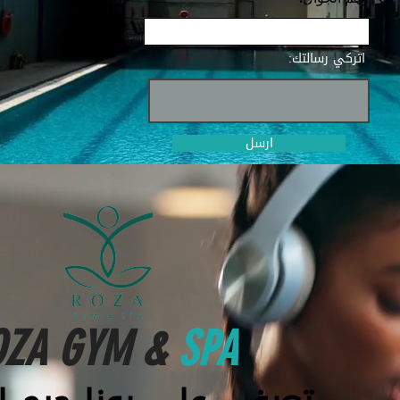
اتركي رسالتك:
ارسل
OZA GYM &
SPA