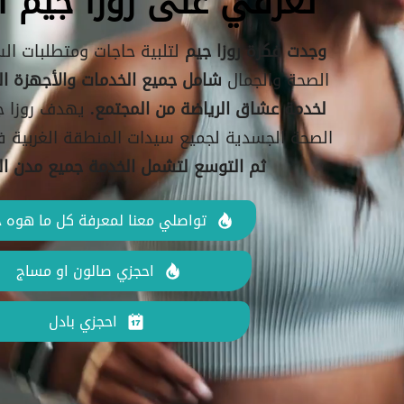
تعرفي على روزا جيم ا
وجدت فكرة روزا جيم
لتلبية حاجات ومتطلبات ال
الصحة والجمال
شامل جميع الخدمات والأجهزة ال
لخدمة عشاق الرياضة من المجتمع.
يهدف روزا ج
الصحة الجسدية لجميع سيدات المنطقة الغربية 
ثم التوسع لتشمل الخدمة جميع مدن ال
تواصلي معنا لمعرفة كل ما هوه ج
احجزي صالون او مساج
احجزي بادل